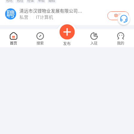
包吃
包住
社保
年假
婚假
清远市汉铿物业发展有限公司丁香花园酒店
申请
私营
IT计算机
安环专员（餐补+社保+包住）
5000-8000元
首页
搜索
入驻
我的
发布
08-08
性别不限
大专
1-3年
餐补
包住
社保
年终奖
节日福利
清远市万安食品有限公司
申请
私营
能源环保
招聘信息
求职简历
收银员（社保）
3000-4000元
08-08
女性
经验不限
社保
清远市清城区小市广发冷冻食品商行
申请
个体户
销售