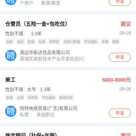
申请
个体户
美容/美发
仓管员（五险一金+包吃住）
面议
08-09
性别不限
1-3年
包吃
包住
医保
社保
年终奖
住房公积金
节日福利
年假
婚假
清远华新达饮品有限公司
申请
清城区高新技术产业开发区创兴二路10号之一
美工
5000-8000元
08-08
性别不限
大专
1-3年
医保
社保
年终奖
节日福利
其他补贴
恒特电商贸易(广东)有限公司
申请
私营
其他职位
珠宝顾问（社保+年假）
面议