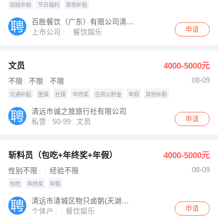
加班补助
节日福利
其他补贴
百胜餐饮（广东）有限公司清远万达餐厅
申请
上市公司
餐饮娱乐
文员
4000-5000元
08-09
不限
不限
不限
交通补贴
医保
社保
年终奖
住房公积金
年假
其他补助
清远市诚之旅旅行社有限公司
申请
私营
50-99
文员
斩料员（包吃+年终奖+年假）
4000-5000元
08-09
性别不限
经验不限
包吃
年终奖
年假
清远市清城区物只卤鹅(天湖郦都店)
申请
个体户
餐饮娱乐