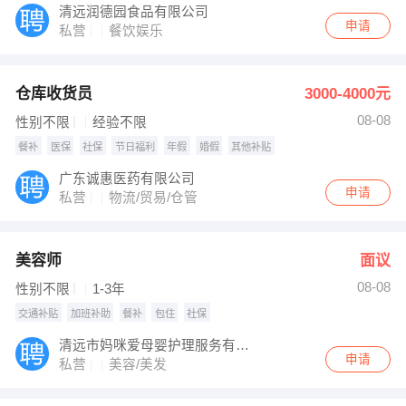
清远润德园食品有限公司
申请
私营
餐饮娱乐
仓库收货员
3000-4000元
08-08
性别不限
经验不限
餐补
医保
社保
节日福利
年假
婚假
其他补贴
广东诚惠医药有限公司
申请
私营
物流/贸易/仓管
美容师
面议
08-08
性别不限
1-3年
交通补贴
加班补助
餐补
包住
社保
清远市妈咪爱母婴护理服务有限公司
申请
私营
美容/美发