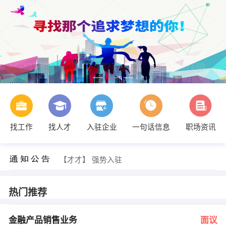
找工作
找人才
入驻企业
一句话信息
职场资讯
发布 [定制柜安装师傅（社保） ] 招聘信息
【清远市诚之旅旅行社有限公司】 强势入驻
【陈嘉怡】 强势入驻
【才才】 强势入驻
【百胜餐饮（广东）有限公司清远万达餐厅】 强势入驻
【清远市好来登国际酒店有限公司】 强势入驻
发布 [金融产品销售业务 ] 招聘信息
热门推荐
发布 [电梯销售（餐补+社保+包住） ] 招聘信息
发布 [酒店前台（餐补+社保+年假） ] 招聘信息
发布 [行政文员（五险一金） ] 招聘信息
金融产品销售业务
面议