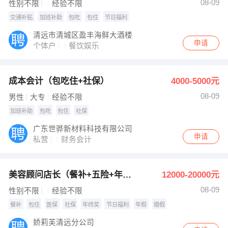
08-09
性别不限
经验不限
交通补贴
加班补助
包吃
包住
节日福利
清远市清城区盈丰海鲜大酒楼
申请
个体户
餐饮娱乐
成本会计（包吃住+社保）
4000-5000元
08-09
男性
大专
经验不限
加班补助
包吃
包住
社保
广东世骅新材料科技有限公司
申请
私营
财务会计
美容顾问店长（餐补+五险+年假）
12000-20000元
08-09
性别不限
经验不限
餐补
包住
医保
社保
年终奖
节日福利
年假
婚假
娇莉芙清远分公司