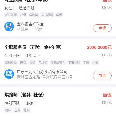
08-08
女性
经验不限
加班补助
社保
年终奖
节日福利
年假
金六福吉祥珠宝
申请
个体户
销售
全职服务员（五险一金+年假）
2000-3000元
08-08
性别不限
1年以下
加班补助
医保
社保
年终奖
住房公积金
节日福利
年假
婚假
广东三元麦当劳食品有限公司
申请
清城区古龙路1号海境界花园17号楼首层和二层
烘焙师（餐补+社保）
面议
08-08
性别不限
1-3年
餐补
医保
社保